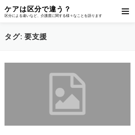
コ
ケアは区分で違う？
ン
メニュー
テ
区分による違いなど、介護度に関する様々なことを語ります
ン
ツ
へ
タグ:
要支援
ス
キ
ッ
プ