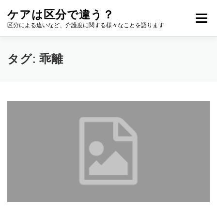
コ
ケアは区分で違う？
ン
メニュー
テ
区分による違いなど、介護度に関する様々なことを語ります
ン
ツ
へ
タグ:
乖離
ス
キ
ッ
プ