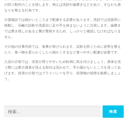
の回り動作のことを指します。例えば洗顔や歯磨きなどがあり、すなわち身
なりを整える行為です。
介護施設では細かいところまで配慮する必要があります。洗顔では洗面所に
移動し、石鹸の誤飲や洗面台に足や手を挟まないように注視します。歯磨き
では磨き残しがあると菌が繁殖するため、しっかりと確認しなければなりま
せん。
その他の仕事内容では、食事が挙げられます。誤飲を防ぐために姿勢を整え
たり、食べ物を柔らかくしたり細かくするなど食べやすい配慮が必要です。
入浴の介助では、浴室が滑りやすいため転倒に気を付けましょう。身体を洗
う際には要介護者が洗える部分は洗わせて、手の届かないところを洗ってあ
げます。排泄の介助ではプライバシーを守り、排泄物の状態を観察しましょ
う。
検
索: