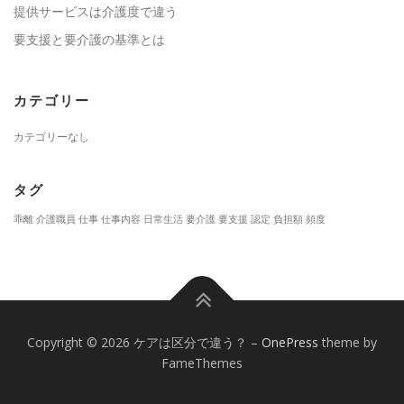
提供サービスは介護度で違う
要支援と要介護の基準とは
カテゴリー
カテゴリーなし
タグ
乖離
介護職員
仕事
仕事内容
日常生活
要介護
要支援
認定
負担額
頻度
Copyright © 2026 ケアは区分で違う？
–
OnePress
theme by
FameThemes