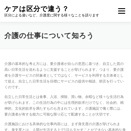
コ
ケアは区分で違う？
ン
メニュー
テ
区分による違いなど、介護度に関する様々なことを語ります
ン
ツ
へ
介護の仕事について知ろう
ス
キ
ッ
プ
介護の基本的な考え方には、要介護者が自らの意思に基づき、自立した質の
高い日常生活を送れるように支援することが挙げられます。つまり、要介護
者を介護サービスの対象者としてではなく、サービスを利用する主体者とし
て捉え、自立した日常生活を目標にサービスの提供や相談、助言を行ってい
くのです。
自立した日常生活とは食事、入浴、掃除、買い物、余暇など様々な生活行為
が挙げられます。この生活行為の中には生理的欲求だけでなく、社会的、精
神的、文化的欲求を満たすものも含まれています。介護施設で働く際には、
要介護者が有する能力に可能な限り応じて配慮することが大切です。
介護施設における具体的な仕事内容には、まず身支度の介護が挙げられま
す。身支度とは、人間が生活する上で1日も欠かすことができない基本的な身