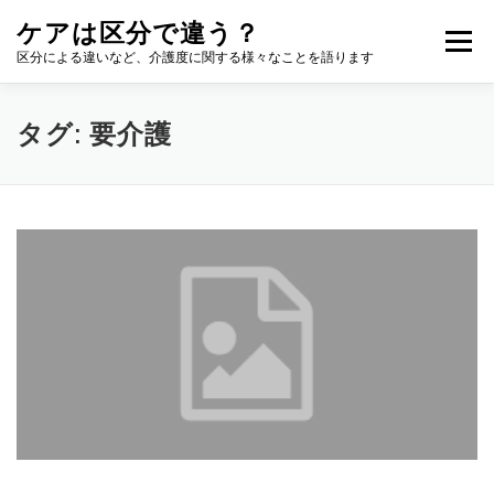
コ
ケアは区分で違う？
ン
メニュー
テ
区分による違いなど、介護度に関する様々なことを語ります
ン
ツ
へ
タグ:
要介護
ス
キ
ッ
プ