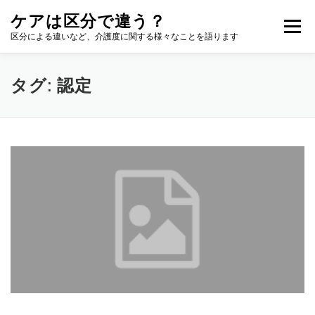
コ
ケアは区分で違う？
ン
メニュー
テ
区分による違いなど、介護度に関する様々なことを語ります
ン
ツ
へ
タグ:
認定
ス
キ
ッ
プ