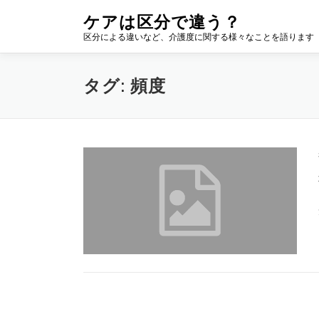
コ
ケアは区分で違う？
ン
区分による違いなど、介護度に関する様々なことを語ります
テ
ン
ツ
タグ:
頻度
へ
ス
キ
ッ
プ